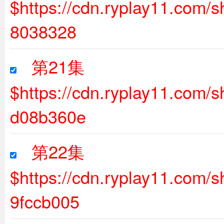
$https://cdn.ryplay11.com/
8038328
第21集
$https://cdn.ryplay11.com
d08b360e
第22集
$https://cdn.ryplay11.com
9fccb005