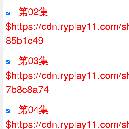
第02集
$https://cdn.ryplay11.com/
85b1c49
第03集
$https://cdn.ryplay11.com
7b8c8a74
第04集
$https://cdn.ryplay11.com