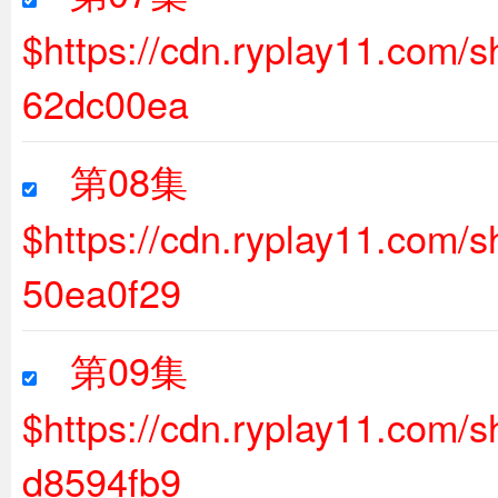
$https://cdn.ryplay11.com
62dc00ea
第08集
$https://cdn.ryplay11.com
50ea0f29
第09集
$https://cdn.ryplay11.com
d8594fb9