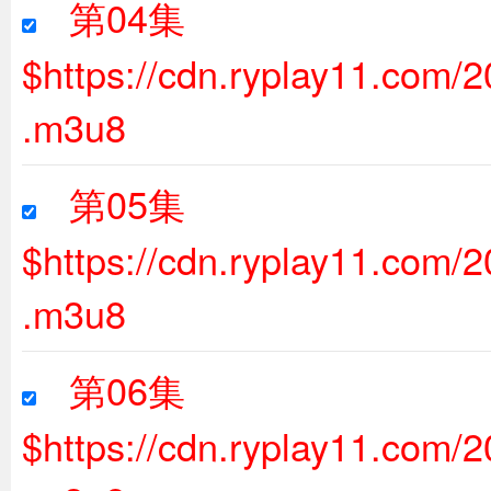
第04集
$https://cdn.ryplay11.com
.m3u8
第05集
$https://cdn.ryplay11.com
.m3u8
第06集
$https://cdn.ryplay11.com