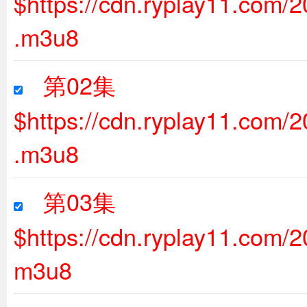
$https://cdn.ryplay11.com
.m3u8
第02集
$https://cdn.ryplay11.com
.m3u8
第03集
$https://cdn.ryplay11.com/
m3u8