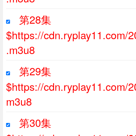
第28集
$https://cdn.ryplay11.com
.m3u8
第29集
$https://cdn.ryplay11.com/
m3u8
第30集