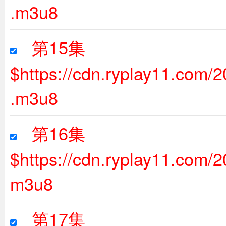
.m3u8
第15集
$https://cdn.ryplay11.com
.m3u8
第16集
$https://cdn.ryplay11.com
m3u8
第17集