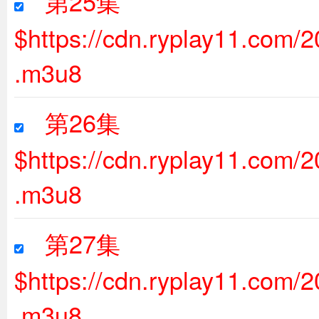
第25集
$https://cdn.ryplay11.com
.m3u8
第26集
$https://cdn.ryplay11.com
.m3u8
第27集
$https://cdn.ryplay11.com
.m3u8