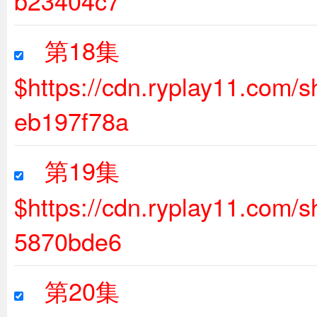
b23404c7
第18集
$https://cdn.ryplay11.com
eb197f78a
第19集
$https://cdn.ryplay11.com
5870bde6
第20集